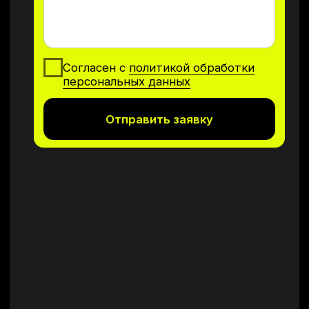
Связаться с нами
ООО "СТАНКИСТАРК"
ИНН 6320036399
ОГРН 1196313047534
Политика конфиденциальност
и
Разработка сайта