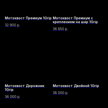
Мотохвост Премиум 1Grip
Мотохвост Премиум с
креплением на шар 1Grip
32 900
р.
36 650
р.
Нужна помощь в
Мотохвост Дорожник
Мотохвост Двойной 1Grip
выборе или
1Grip
38 000
р.
консультация?
36 000
р.
Получите консультацию и помощь в
подборе товара под ваши задачи.