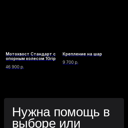
Оставьте заявку и наш специалист
свяжется с вами в ближайшее время и
ответит на все ваши вопросы.
Мотохвост Стандарт с
Крепление на шар
опорным колесом 1Grip
9 700
р.
46 900
р.
Согласен с
политикой обработки
персональных данных
Отправить заявку