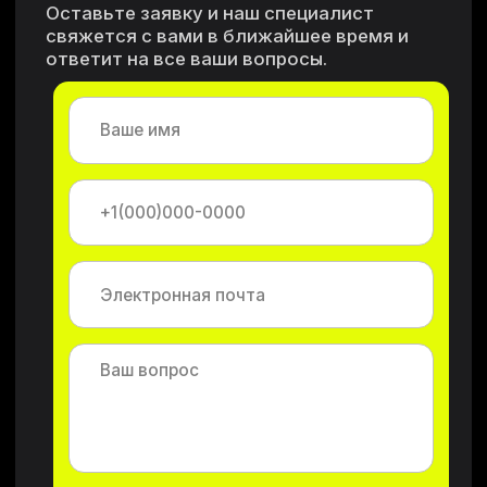
Каталог
Преимущества
Документы
Авито
Где купить?
OZON
Отзывы
Wildberries
Оферта
Яндекс.Маркет
О компании
Связаться с нами
ООО "СТАНКИСТАРК"
ИНН 6320036399
ОГРН 1196313047534
Политика конфиденциальност
и
Разработка сайта