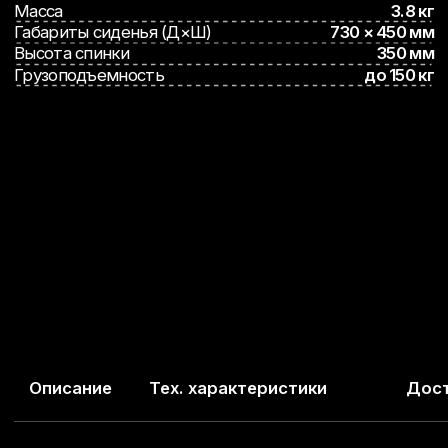
Описание
Тех. характеристики
Доставка
Отзыв
Описание
Удобное мягкое сиденье со спинкой,
предназначенное для комфортного размещения на
санях во время зимней рыбалки. Конструкция
разработана с учетом длительного пребывания на
льду: мягкое сиденье из ПВХ-ткани, регулируемая
складная спинка из морозостойкого пластика,
надежный металлический каркас. Кресло
выдерживает нагрузку до 150 кг, совместимо с
санями размером 1200–1600 мм, устанавливается
за 2 минуты с помощью двух болтов-барашков
(входят в комплект).
Преимущества:
Удобное мягкое сиденье
— позволяет долго
сидеть без дискомфорта
Прочная конструкция
— выдерживает
нагрузку до 150 кг
Морозостойкие материалы
— работает в