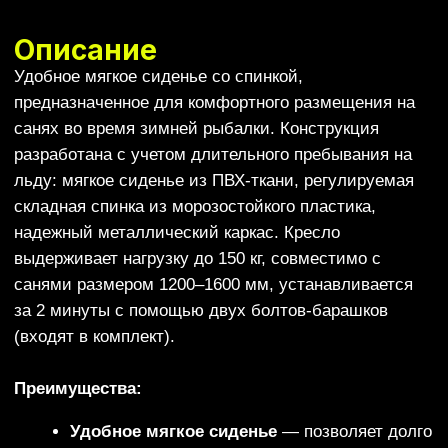
условиях до −30°С
Складная спинка
— можно регулировать
угол наклона
Легкое крепление
— устанавливается за 2
минуты
Съёмное
— легко снимается и переносится
Универсальное
— подходит для
большинства саней
Надежная фиксация
— не сдвигается во
время движения
ВАС может
заинтересовать